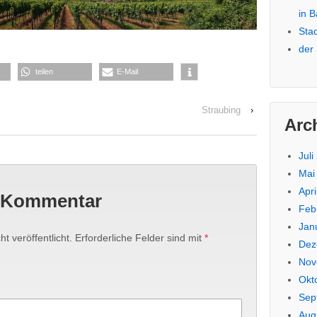
in 
Sta
der
teilen
E-Mail
Straubing
›
Arc
Juli
Mai
Apri
n Kommentar
Feb
Jan
t veröffentlicht.
Erforderliche Felder sind mit
*
Dez
Nov
Okt
Sep
Aug