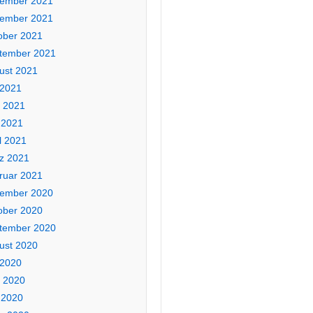
ember 2021
ember 2021
ober 2021
tember 2021
ust 2021
 2021
i 2021
 2021
l 2021
z 2021
ruar 2021
ember 2020
ober 2020
tember 2020
ust 2020
 2020
i 2020
 2020