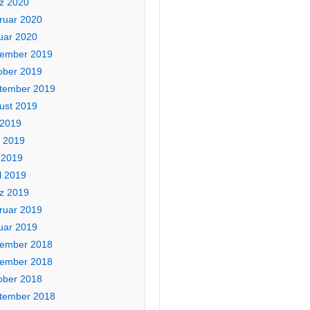
z 2020
ruar 2020
uar 2020
ember 2019
ober 2019
tember 2019
ust 2019
 2019
i 2019
 2019
l 2019
z 2019
ruar 2019
uar 2019
ember 2018
ember 2018
ober 2018
tember 2018