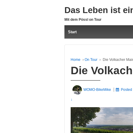
Das Leben ist ei
Mit dem Pössl on Tour
Start
Home
›
On Tour
›
Die Volkacher Mai
Die Volkach
WOMO-BikeMike
Posted
↓