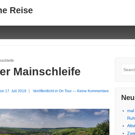
ne Reise
nschleife
Suche
er Mainschleife
nach:
 on
17. Juli 2019
Veröffentlicht in
On Tour
—
Keine Kommentare
Neu
mal
Ru
Alt
Zwe