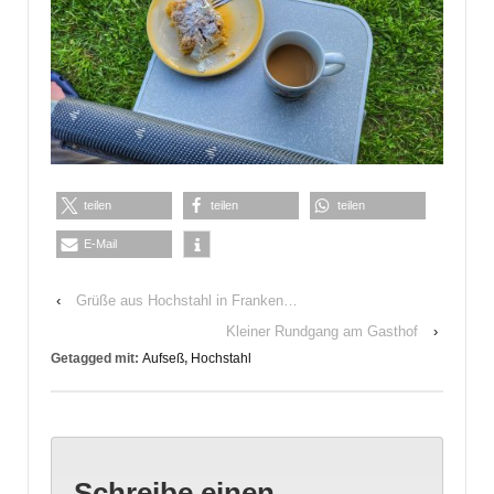
teilen
teilen
teilen
E-Mail
‹
Grüße aus Hochstahl in Franken…
Kleiner Rundgang am Gasthof
›
Getagged mit:
Aufseß
,
Hochstahl
Schreibe einen