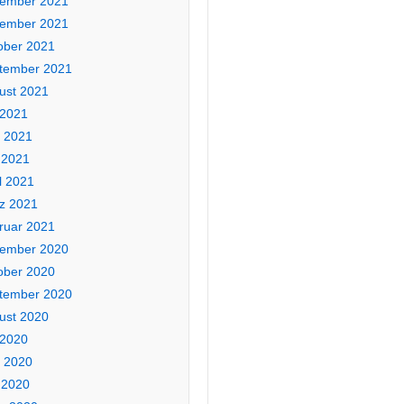
ember 2021
ember 2021
ober 2021
tember 2021
ust 2021
 2021
i 2021
 2021
l 2021
z 2021
ruar 2021
ember 2020
ober 2020
tember 2020
ust 2020
 2020
i 2020
 2020