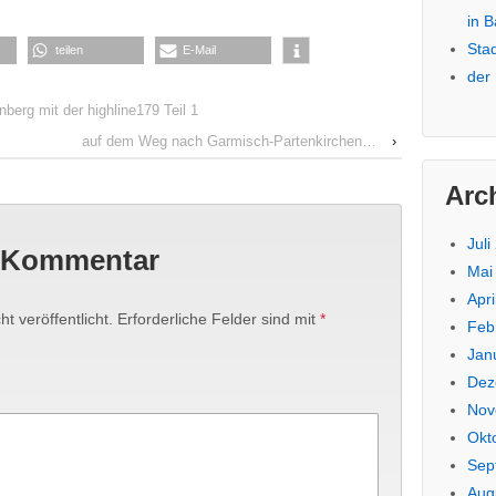
in 
Sta
teilen
E-Mail
der
berg mit der highline179 Teil 1
auf dem Weg nach Garmisch-Partenkirchen…
›
Arc
Juli
n Kommentar
Mai
Apri
t veröffentlicht.
Erforderliche Felder sind mit
*
Feb
Jan
Dez
Nov
Okt
Sep
Aug