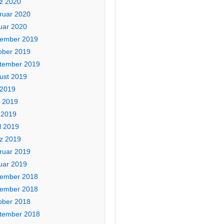
z 2020
ruar 2020
uar 2020
ember 2019
ober 2019
tember 2019
ust 2019
 2019
i 2019
 2019
l 2019
z 2019
ruar 2019
uar 2019
ember 2018
ember 2018
ober 2018
tember 2018