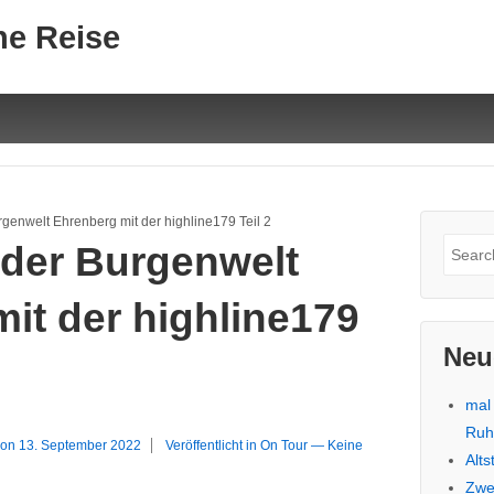
ne Reise
genwelt Ehrenberg mit der highline179 Teil 2
Suche
 der Burgenwelt
nach:
it der highline179
Neu
mal
Ru
 on
13. September 2022
Veröffentlicht in
On Tour
—
Keine
Alt
Zwe