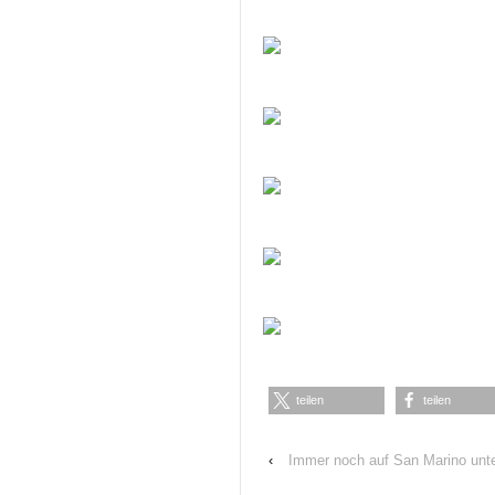
teilen
teilen
‹
Immer noch auf San Marino un