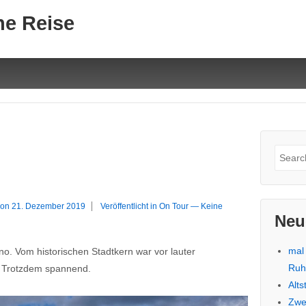
ne Reise
Suche
nach:
 on
21. Dezember 2019
Veröffentlicht in
On Tour
—
Keine
Neu
mal
. Vom historischen Stadtkern war vor lauter
Ru
. Trotzdem spannend.
Alt
Zwe