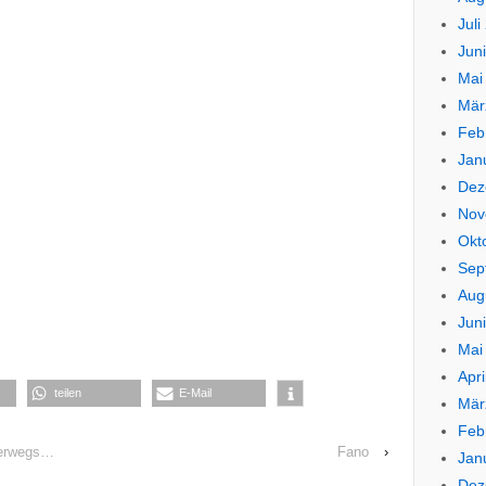
Juli
Jun
Mai
Mär
Feb
Jan
Dez
Nov
Okt
Sep
Aug
Jun
Mai
Apri
teilen
E-Mail
Mär
Feb
terwegs…
Fano
›
Jan
Dez