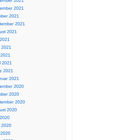
ember 2021
ember 2021
ober 2021
tember 2021
ust 2021
 2021
i 2021
 2021
l 2021
z 2021
ruar 2021
ember 2020
ober 2020
tember 2020
ust 2020
 2020
i 2020
 2020