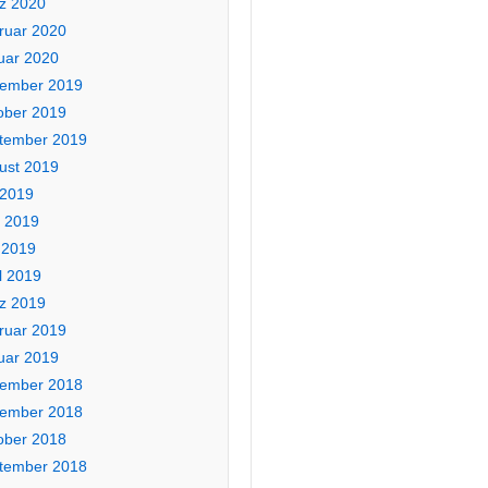
z 2020
ruar 2020
uar 2020
ember 2019
ober 2019
tember 2019
ust 2019
 2019
i 2019
 2019
l 2019
z 2019
ruar 2019
uar 2019
ember 2018
ember 2018
ober 2018
tember 2018