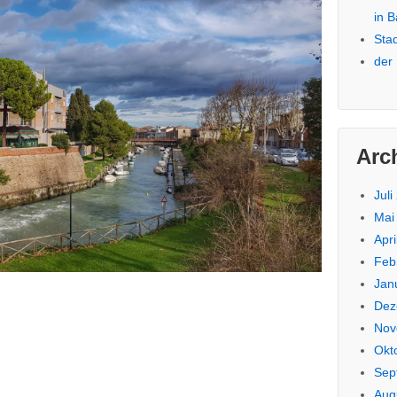
in 
Sta
der
Arc
Juli
Mai
Apri
Feb
Jan
Dez
Nov
Okt
Sep
Aug