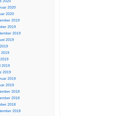
z 2020
ruar 2020
uar 2020
ember 2019
ober 2019
tember 2019
ust 2019
 2019
i 2019
 2019
l 2019
z 2019
ruar 2019
uar 2019
ember 2018
ember 2018
ober 2018
tember 2018