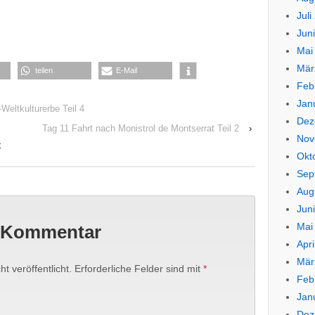
Juli
Jun
Mai
Mär
teilen
E-Mail
Feb
Jan
eltkulturerbe Teil 4
Dez
Tag 11 Fahrt nach Monistrol de Montserrat Teil 2
›
Nov
t
Okt
Sep
Aug
Jun
Mai
n Kommentar
Apri
Mär
t veröffentlicht.
Erforderliche Felder sind mit
*
Feb
Jan
Dez