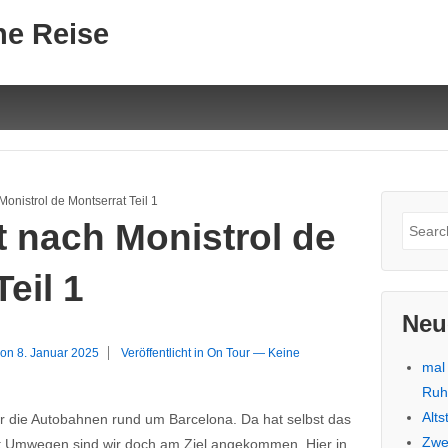
ne Reise
Monistrol de Montserrat Teil 1
Suche
t nach Monistrol de
nach:
eil 1
Neu
 on
8. Januar 2025
Veröffentlicht in
On Tour
—
Keine
mal
Ru
Alt
 die Autobahnen rund um Barcelona. Da hat selbst das
Zwe
mit Umwegen sind wir doch am Ziel angekommen. Hier in