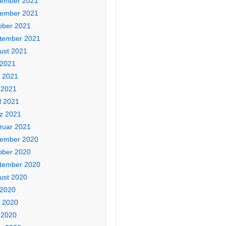
ember 2021
ember 2021
ober 2021
tember 2021
ust 2021
 2021
i 2021
 2021
l 2021
z 2021
ruar 2021
ember 2020
ober 2020
tember 2020
ust 2020
 2020
i 2020
 2020