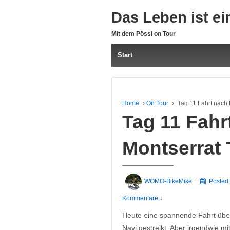
Das Leben ist ei
Mit dem Pössl on Tour
Start
Home
›
On Tour
›
Tag 11 Fahrt nach 
Tag 11 Fahr
Montserrat T
WOMO-BikeMike
Posted
Kommentare ↓
Heute eine spannende Fahrt über
Navi gestreikt. Aber irgendwie 