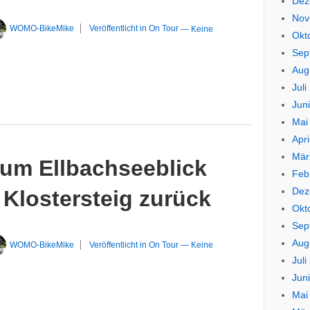
Dez
Nov
WOMO-BikeMike
Veröffentlicht in
On Tour
—
Keine
Okt
Sep
Aug
Juli
Jun
Mai
Apri
Mär
zum Ellbachseeblick
Feb
Dez
Klostersteig zurück
Okt
Sep
Aug
WOMO-BikeMike
Veröffentlicht in
On Tour
—
Keine
Juli
Jun
Mai