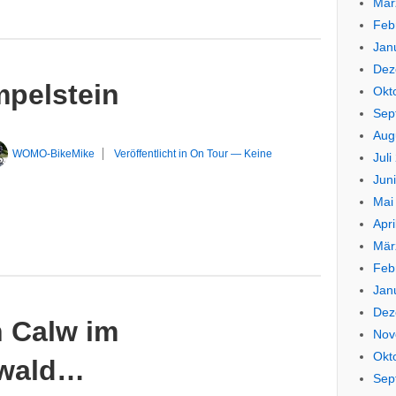
Mär
Feb
Jan
Dez
pelstein
Okt
Sep
Aug
WOMO-BikeMike
Veröffentlicht in
On Tour
—
Keine
Juli
Jun
Mai
Apri
Mär
Feb
Jan
Dez
n Calw im
Nov
Okt
zwald…
Sep