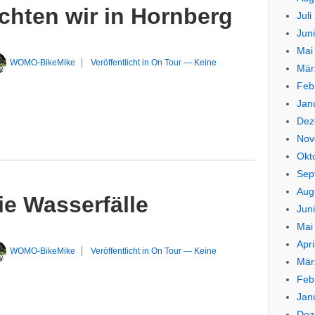
chten wir in Hornberg
Juli
Jun
Mai
WOMO-BikeMike
Veröffentlicht in
On Tour
—
Keine
Mär
Feb
Jan
Dez
Nov
Okt
Sep
Aug
ie Wasserfälle
Jun
Mai
Apri
WOMO-BikeMike
Veröffentlicht in
On Tour
—
Keine
Mär
Feb
Jan
Dez