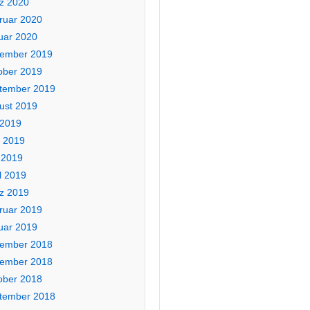
z 2020
ruar 2020
uar 2020
ember 2019
ober 2019
tember 2019
ust 2019
 2019
i 2019
 2019
l 2019
z 2019
ruar 2019
uar 2019
ember 2018
ember 2018
ober 2018
tember 2018