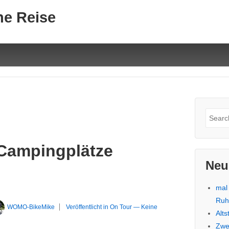
ne Reise
Suche
nach:
 Campingplätze
Neu
mal
Ru
WOMO-BikeMike
Veröffentlicht in
On Tour
—
Keine
Alt
Zwe