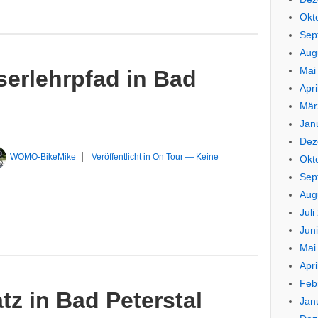
Okt
Sep
Aug
Mai
erlehrpfad in Bad
Apri
Mär
Jan
Dez
WOMO-BikeMike
Veröffentlicht in
On Tour
—
Keine
Okt
Sep
Aug
Juli
Jun
Mai
Apri
Feb
tz in Bad Peterstal
Jan