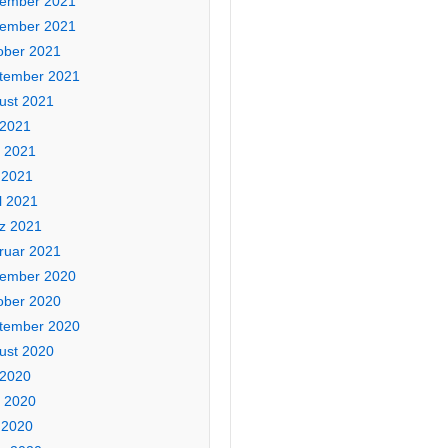
ember 2021
ember 2021
ober 2021
tember 2021
ust 2021
 2021
i 2021
 2021
l 2021
z 2021
ruar 2021
ember 2020
ober 2020
tember 2020
ust 2020
 2020
i 2020
 2020