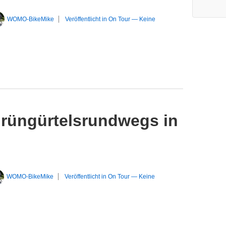
WOMO-BikeMike
Veröffentlicht in
On Tour
—
Keine
Grüngürtelsrundwegs in
WOMO-BikeMike
Veröffentlicht in
On Tour
—
Keine