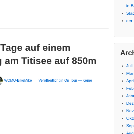
in 
Sta
der
 Tage auf einem
Arc
 am Titisee auf 850m
Juli
Mai
WOMO-BikeMike
Veröffentlicht in
On Tour
—
Keine
Apri
Feb
Jan
Dez
Nov
Okt
Sep
Aug