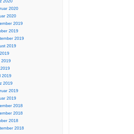
z 2020
ruar 2020
uar 2020
ember 2019
ober 2019
tember 2019
ust 2019
 2019
i 2019
 2019
l 2019
z 2019
ruar 2019
uar 2019
ember 2018
ember 2018
ober 2018
tember 2018