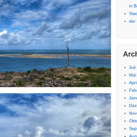
in 
Sta
der
Arc
Juli
Mai
Apri
Feb
Jan
Dez
Nov
Okt
Sep
Aug