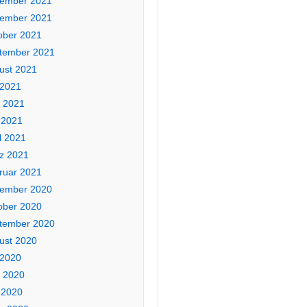
ember 2021
ember 2021
ober 2021
tember 2021
ust 2021
 2021
i 2021
 2021
l 2021
z 2021
ruar 2021
ember 2020
ober 2020
tember 2020
ust 2020
 2020
i 2020
 2020