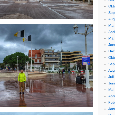
Okt
Sep
Aug
Mai
Apri
Mär
Jan
Dez
Okt
Sep
Aug
Juli
Jun
Mai
Apri
Feb
Jan