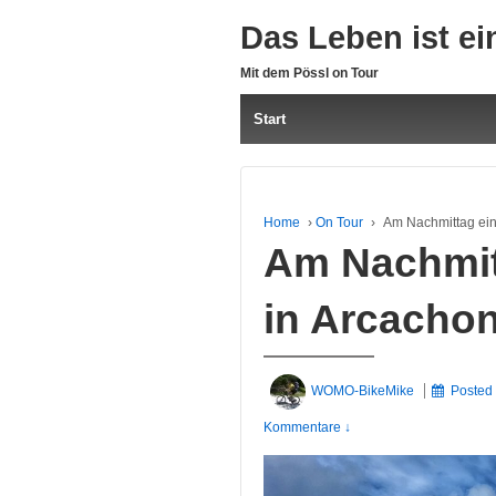
Das Leben ist ei
Mit dem Pössl on Tour
Start
Home
›
On Tour
›
Am Nachmittag ei
Am Nachmit
in Arcacho
WOMO-BikeMike
Posted
Kommentare ↓