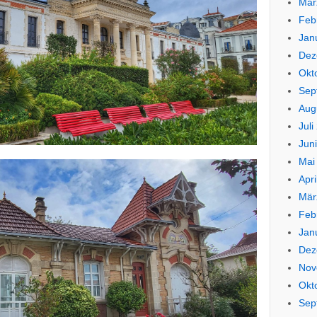
Mär
Feb
Jan
Dez
Okt
Sep
Aug
Juli
Jun
Mai
Apri
Mär
Feb
Jan
Dez
Nov
Okt
Sep