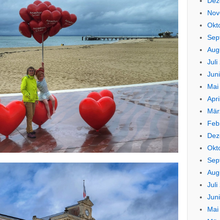
Dez
Nov
Okt
Sep
Aug
Juli
Jun
Mai
Apri
Mär
Feb
Dez
Okt
Sep
Aug
Juli
Jun
Mai