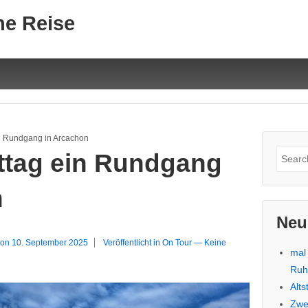
ne Reise
n Rundgang in Arcachon
Suche
tag ein Rundgang
nach:
n
Neu
 on
10. September 2025
Veröffentlicht in
On Tour
—
Keine
mal
Ru
Alt
Zwe