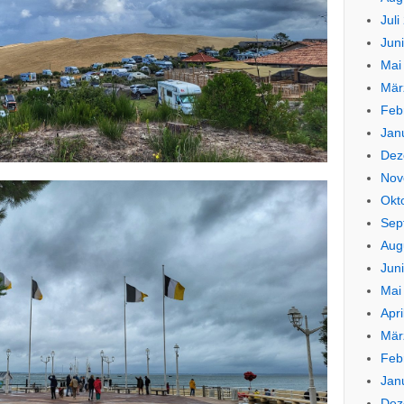
Juli
Jun
Mai
Mär
Feb
Jan
Dez
Nov
Okt
Sep
Aug
Jun
Mai
Apri
Mär
Feb
Jan
Dez