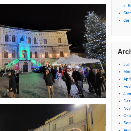
in 
Sta
der
Arc
Juli
Mai
Apri
Feb
Jan
Dez
Nov
Okt
Sep
Aug