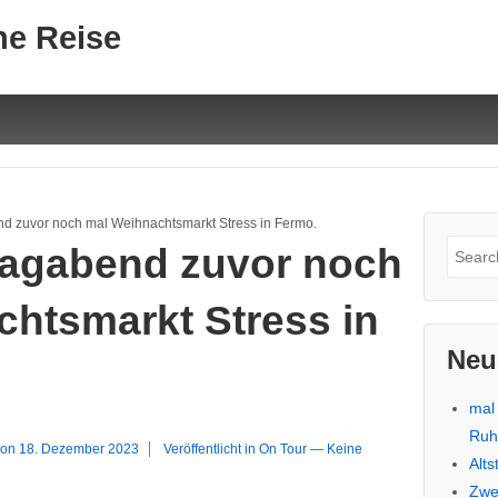
ne Reise
 zuvor noch mal Weihnachtsmarkt Stress in Fermo.
Suche
agabend zuvor noch
nach:
htsmarkt Stress in
Neu
mal
Ru
 on
18. Dezember 2023
Veröffentlicht in
On Tour
—
Keine
Alt
Zwe