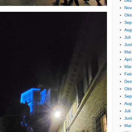
Dez
Nov
Okt
Sep
Aug
Juli
Jun
Mai
Apri
Mär
Feb
Dez
Okt
Sep
Aug
Juli
Jun
Mai