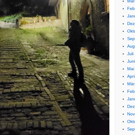
Mär
Feb
Jan
Dez
Okt
Sep
Aug
Juli
Jun
Mai
Apri
Mär
Feb
Jan
Dez
Nov
Okt
Sep