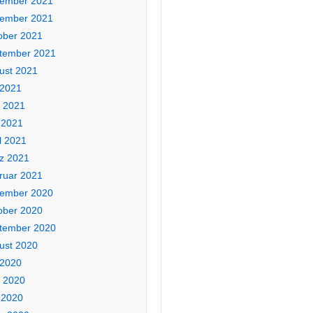
ember 2021
ember 2021
ober 2021
tember 2021
ust 2021
 2021
i 2021
 2021
l 2021
z 2021
ruar 2021
ember 2020
ober 2020
tember 2020
ust 2020
 2020
i 2020
 2020