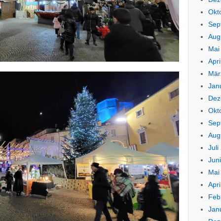
Okt
Sep
Aug
Mai
Apri
Mär
Jan
Dez
Okt
Sep
Aug
Juli
Jun
Mai
Apri
Feb
Jan