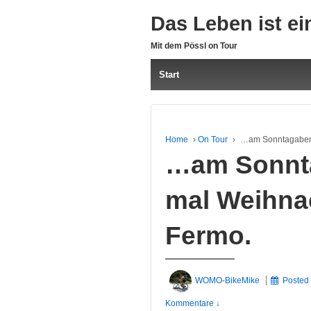
Das Leben ist ei
Mit dem Pössl on Tour
Start
Home
›
On Tour
›
…am Sonntagabend
…am Sonnt
mal Weihnac
Fermo.
WOMO-BikeMike
Posted
Kommentare ↓