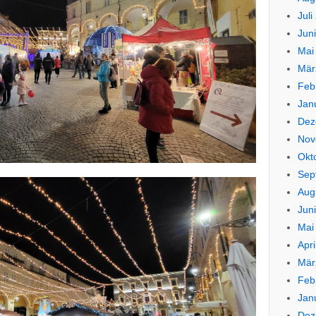
Juli
Jun
Mai
Mär
Feb
Jan
Dez
Nov
Okt
Sep
Aug
Jun
Mai
Apri
Mär
Feb
Jan
Dez