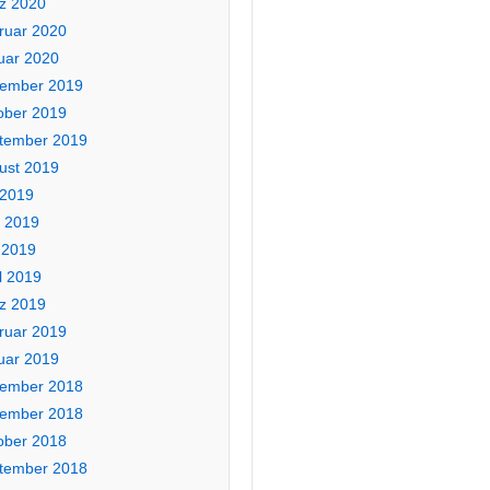
z 2020
ruar 2020
uar 2020
ember 2019
ober 2019
tember 2019
ust 2019
 2019
i 2019
 2019
l 2019
z 2019
ruar 2019
uar 2019
ember 2018
ember 2018
ober 2018
tember 2018