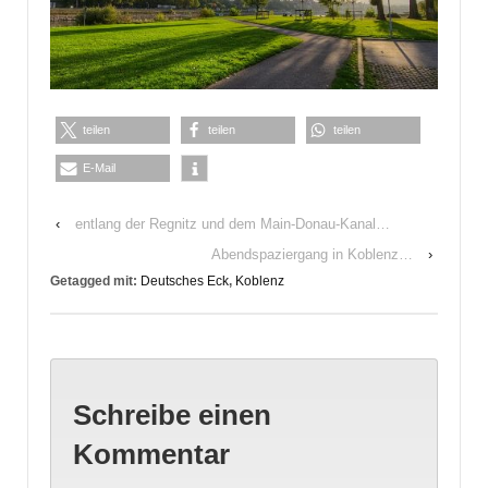
teilen
teilen
teilen
E-Mail
‹
entlang der Regnitz und dem Main-Donau-Kanal…
Abendspaziergang in Koblenz…
›
Getagged mit:
Deutsches Eck
,
Koblenz
Schreibe einen
Kommentar