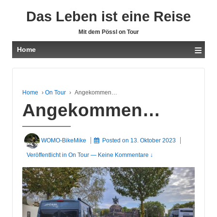
Das Leben ist eine Reise
Mit dem Pössl on Tour
≡
Home
Home
›
On Tour
›
Angekommen…
Angekommen…
WOMO-BikeMike
Posted on
13. Oktober 2023
Veröffentlicht in
On Tour
—
Keine Kommentare ↓