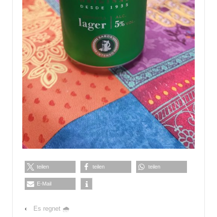
teilen
teilen
teilen
E-Mail
‹
Es regnet 🌧