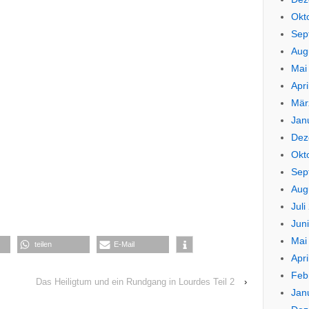
Okt
Sep
Aug
Mai
Apri
Mär
Jan
Dez
Okt
Sep
Aug
Juli
Jun
Mai
teilen
E-Mail
Apri
Feb
Das Heiligtum und ein Rundgang in Lourdes Teil 2
›
Jan