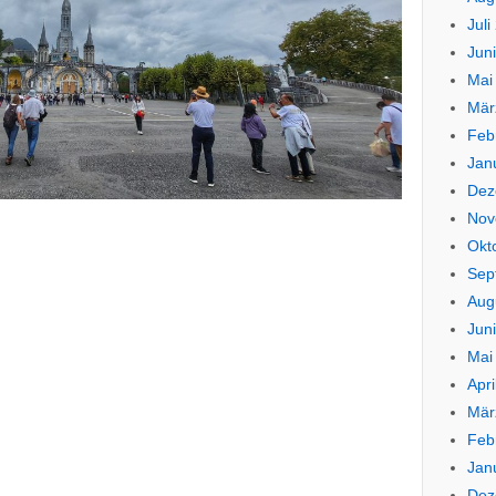
Juli
Jun
Mai
Mär
Feb
Jan
Dez
Nov
Okt
Sep
Aug
Jun
Mai
Apri
Mär
Feb
Jan
Dez