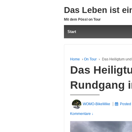
Das Leben ist ei
Mit dem Pössl on Tour
Start
Home
›
On Tour
›
Das Heiligtum und
Das Heiligt
Rundgang in
WOMO-BikeMike
Posted
Kommentare ↓