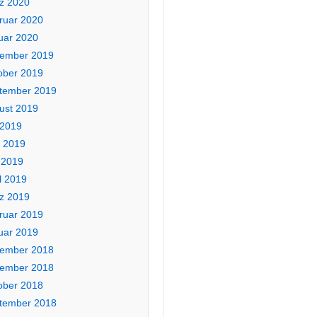
z 2020
ruar 2020
uar 2020
ember 2019
ober 2019
tember 2019
ust 2019
 2019
i 2019
 2019
l 2019
z 2019
ruar 2019
uar 2019
ember 2018
ember 2018
ober 2018
tember 2018