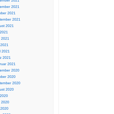
ember 2021
ember 2021
ober 2021
tember 2021
ust 2021
 2021
i 2021
 2021
l 2021
z 2021
ruar 2021
ember 2020
ober 2020
tember 2020
ust 2020
 2020
i 2020
 2020