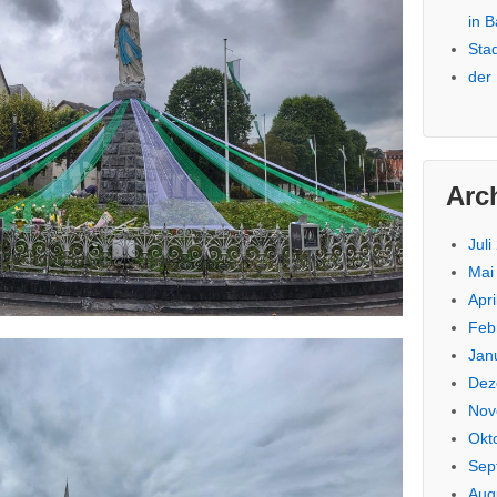
in 
Sta
der
Arc
Juli
Mai
Apri
Feb
Jan
Dez
Nov
Okt
Sep
Aug