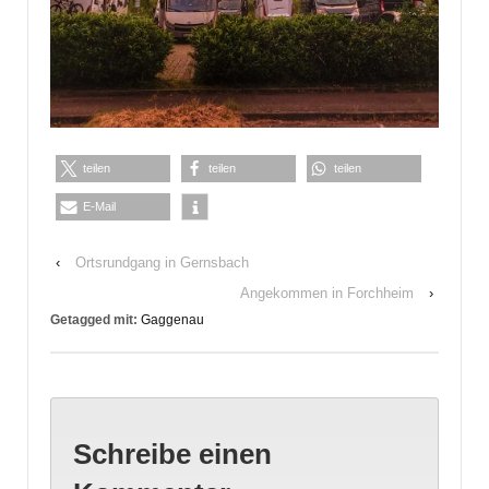
teilen
teilen
teilen
E-Mail
‹
Ortsrundgang in Gernsbach
Angekommen in Forchheim
›
Getagged mit:
Gaggenau
Schreibe einen