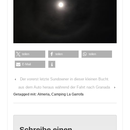
teilen
teilen
teilen
E-Mail
‹
Der vorerst letzte Sundowner in dieser kleinen Bucht.
aus dem Auto heraus während der Fahrt nach Granada
›
Getagged mit:
Almeria
,
Camping La Garrofa
Schreibe einen