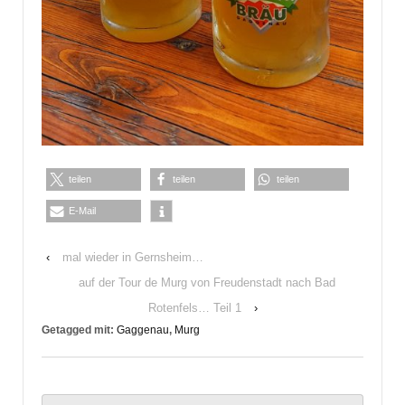
teilen
teilen
teilen
E-Mail
‹
mal wieder in Gernsheim…
auf der Tour de Murg von Freudenstadt nach Bad
Rotenfels… Teil 1
›
Getagged mit:
Gaggenau
,
Murg