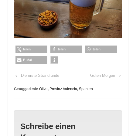
teilen
teilen
teilen
E-Mail
‹
Die erste Strandrunde
Guten Morgen
›
Getagged mit:
Oliva
,
Provinz Valencia
,
Spanien
Schreibe einen