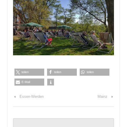
teilen
teilen
teilen
E-Mail
‹
Essen-Werden
Mainz
›