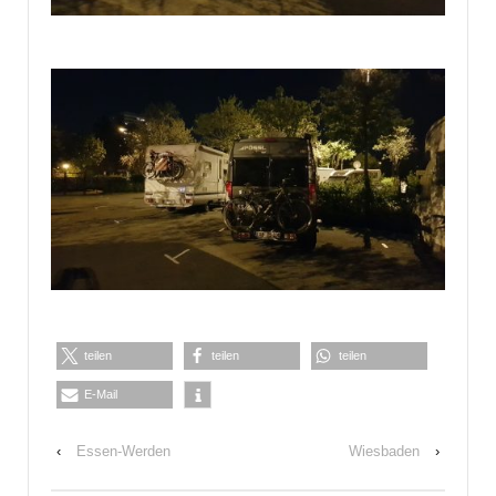
teilen
teilen
teilen
E-Mail
‹
Essen-Werden
Wiesbaden
›