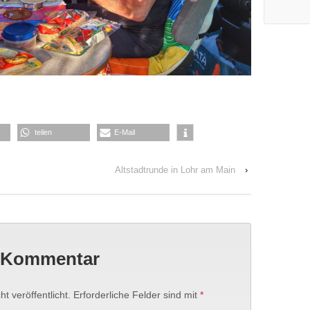
teilen
E-Mail
Altstadtrunde in Lohr am Main
›
n Kommentar
t veröffentlicht.
Erforderliche Felder sind mit
*