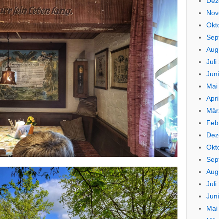
Dez
Nov
Okt
Sep
Aug
Juli
Jun
Mai
Apri
Mär
Feb
Dez
Okt
Sep
Aug
Juli
Jun
Mai