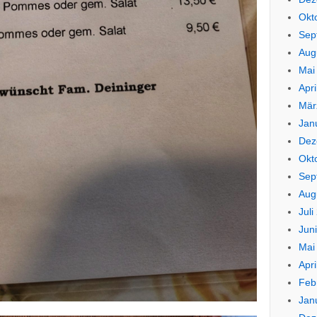
Okt
Sep
Aug
Mai
Apri
Mär
Jan
Dez
Okt
Sep
Aug
Juli
Jun
Mai
Apri
Feb
Jan