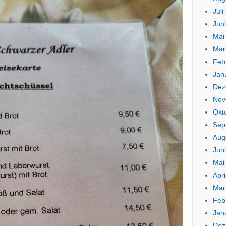
Juli
Jun
Mai
Mär
Feb
Jan
Dez
Nov
Okt
Sep
Aug
Jun
Mai
Apri
Mär
Feb
Jan
Dez