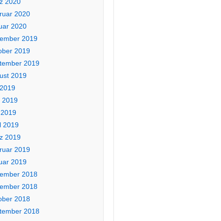
z 2020
ruar 2020
uar 2020
ember 2019
ober 2019
tember 2019
ust 2019
 2019
i 2019
 2019
l 2019
z 2019
ruar 2019
uar 2019
ember 2018
ember 2018
ober 2018
tember 2018