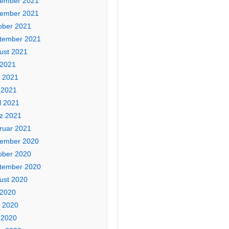
ember 2021
ember 2021
ober 2021
tember 2021
ust 2021
 2021
i 2021
 2021
l 2021
z 2021
ruar 2021
ember 2020
ober 2020
tember 2020
ust 2020
 2020
i 2020
 2020