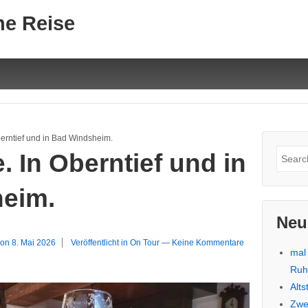
ne Reise
erntief und in Bad Windsheim.
Suche
. In Oberntief und in
nach:
eim.
Neu
 on
8. Mai 2026
Veröffentlicht in
On Tour
—
Keine Kommentare
mal
Ru
Alt
Zwe