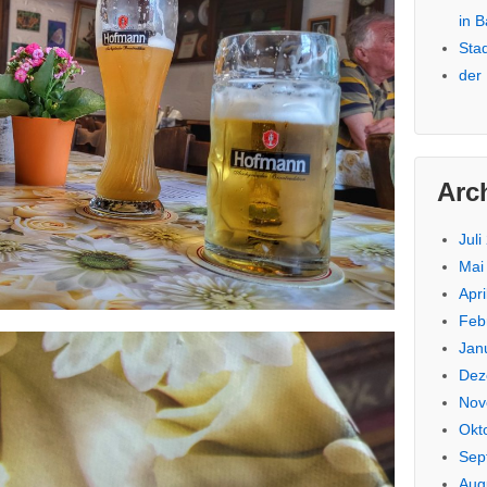
in 
Sta
der
Arc
Juli
Mai
Apri
Feb
Jan
Dez
Nov
Okt
Sep
Aug