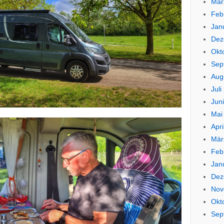
Mär
Feb
Jan
Dez
Okt
Sep
Aug
Juli
Jun
Mai
Apri
Mär
Feb
Jan
Dez
Nov
Okt
Sep