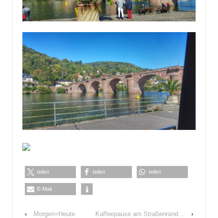
teilen
teilen
teilen
E-Mail
‹
Morgen=Heute
Kaffeepause am Straßenrand…
›