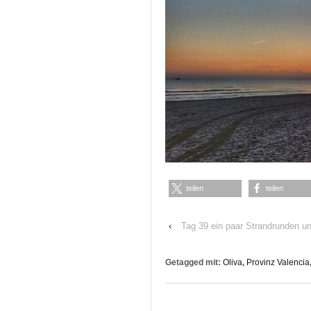
teilen
teilen
‹
Tag 39 ein paar Strandrunden und
Getagged mit:
Oliva
,
Provinz Valencia