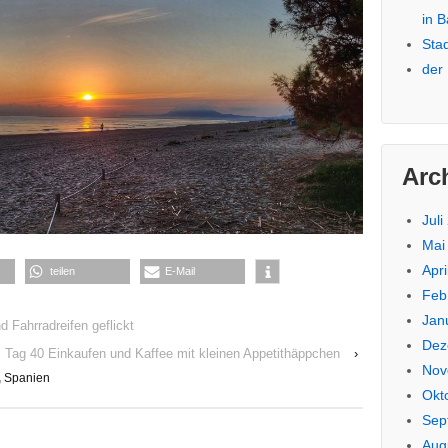
in 
Sta
der
Arc
Juli
Mai
Apri
teilen
E-Mail
Feb
Jan
 Fahrradreifen geflickt
Dez
Tag 40 Einkaufen und Kaffee mit kleinen Appetithäppchen
›
Nov
,
Spanien
Okt
Sep
Aug