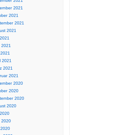
ember 2021
ember 2021
ober 2021
tember 2021
ust 2021
 2021
i 2021
 2021
l 2021
z 2021
ruar 2021
ember 2020
ober 2020
tember 2020
ust 2020
 2020
i 2020
 2020