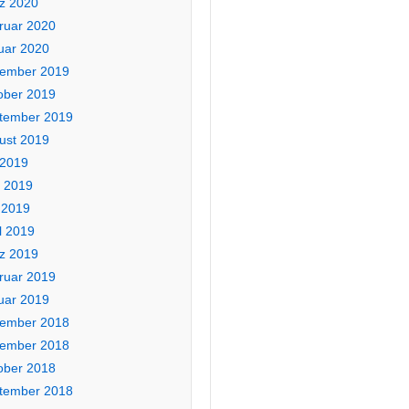
z 2020
ruar 2020
uar 2020
ember 2019
ober 2019
tember 2019
ust 2019
 2019
i 2019
 2019
l 2019
z 2019
ruar 2019
uar 2019
ember 2018
ember 2018
ober 2018
tember 2018