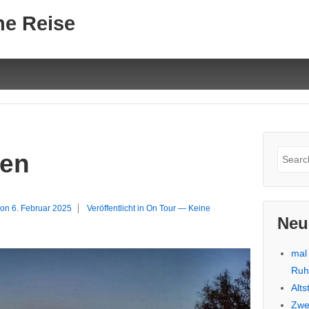
ne Reise
Suche
gen
nach:
 on
6. Februar 2025
Veröffentlicht in
On Tour
—
Keine
Neu
mal
Ru
Alt
Zwe