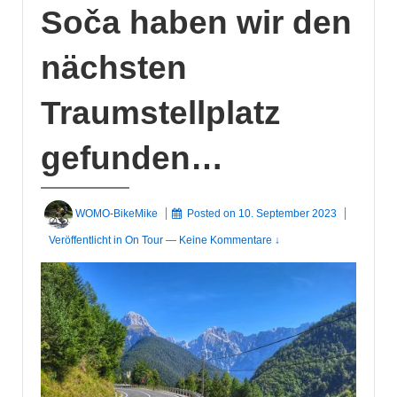
Soča haben wir den
nächsten
Traumstellplatz
gefunden…
WOMO-BikeMike
Posted on
10. September 2023
Veröffentlicht in
On Tour
—
Keine Kommentare ↓