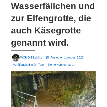
Wasserfällchen und
zur Elfengrotte, die
auch Käsegrotte
genannt wird.
WOMO-BikeMike
Posted on
1. August 2020
Veröffentlicht in
On Tour
—
Keine Kommentare ↓