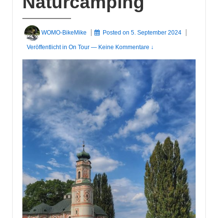
Naturcamping
WOMO-BikeMike
Posted on
5. September 2024
Veröffentlicht in
On Tour
—
Keine Kommentare ↓