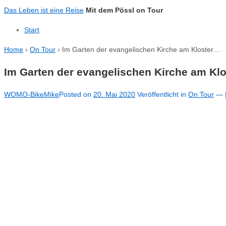
↓
Das Leben ist eine Reise
Mit dem Pössl on Tour
Zum
Start
zentralen
Inhalt
Home
›
On Tour
›
Im Garten der evangelischen Kirche am Kloster…
Im Garten der evangelischen Kirche am Kl
WOMO-BikeMike
Posted on
20. Mai 2020
Veröffentlicht in
On Tour
—