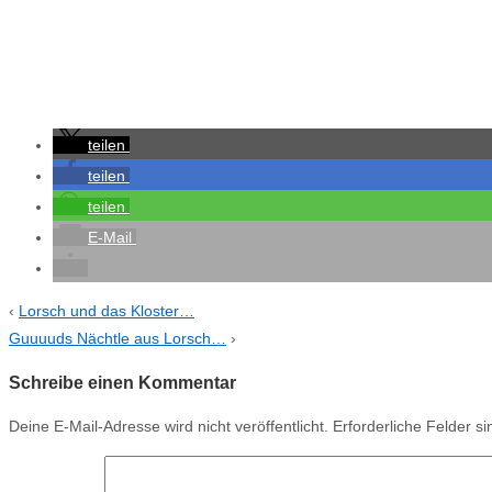
teilen
teilen
teilen
E-Mail
‹
Lorsch und das Kloster…
Guuuuds Nächtle aus Lorsch…
›
Schreibe einen Kommentar
Deine E-Mail-Adresse wird nicht veröffentlicht.
Erforderliche Felder s