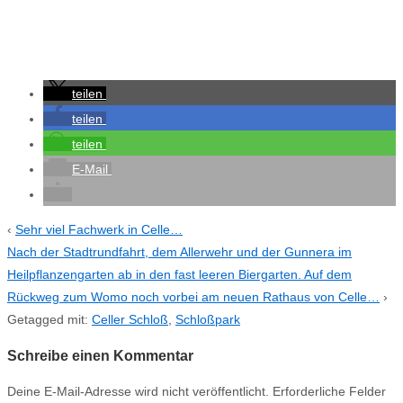
teilen
teilen
teilen
E-Mail
‹
Sehr viel Fachwerk in Celle…
Nach der Stadtrundfahrt, dem Allerwehr und der Gunnera im
Heilpflanzengarten ab in den fast leeren Biergarten. Auf dem
Rückweg zum Womo noch vorbei am neuen Rathaus von Celle…
›
Getagged mit:
Celler Schloß
,
Schloßpark
Schreibe einen Kommentar
Deine E-Mail-Adresse wird nicht veröffentlicht.
Erforderliche Felder