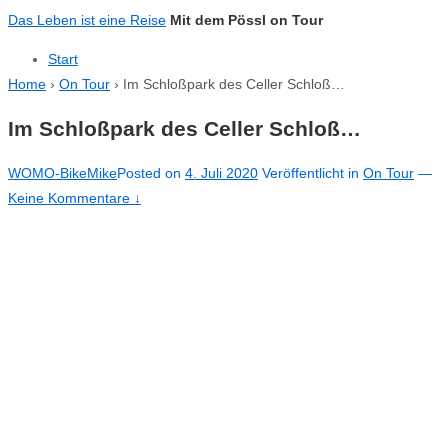
↓
Das Leben ist eine Reise
Mit dem Pössl on Tour
Zum
Start
zentralen
Home
›
On Tour
›
Im Schloßpark des Celler Schloß…
Inhalt
Im Schloßpark des Celler Schloß…
WOMO-BikeMike
Posted on
4. Juli 2020
Veröffentlicht in
On Tour
—
Keine Kommentare ↓