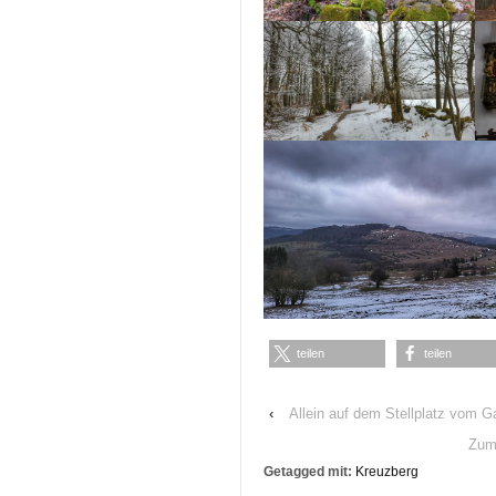
teilen
teilen
‹
Allein auf dem Stellplatz vom 
Zum
Getagged mit:
Kreuzberg