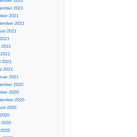
ember 2021
ember 2021
ober 2021
tember 2021
ust 2021
 2021
i 2021
 2021
l 2021
z 2021
ruar 2021
ember 2020
ober 2020
tember 2020
ust 2020
 2020
i 2020
 2020