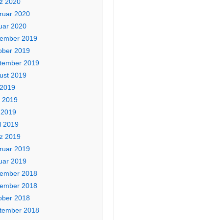
z 2020
ruar 2020
uar 2020
ember 2019
ober 2019
tember 2019
ust 2019
 2019
i 2019
 2019
l 2019
z 2019
ruar 2019
uar 2019
ember 2018
ember 2018
ober 2018
tember 2018