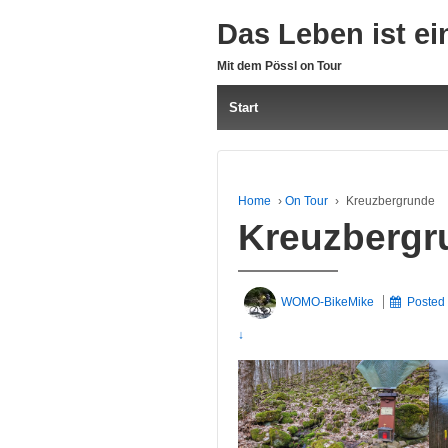
Das Leben ist ei
Mit dem Pössl on Tour
Start
Home
›
On Tour
›
Kreuzbergrunde
Kreuzbergr
WOMO-BikeMike
Posted
↓