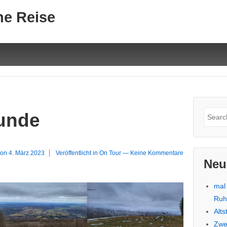
ne Reise
Suche
unde
nach:
 on
4. März 2023
Veröffentlicht in
On Tour
—
Keine Kommentare
Neu
mal
Ru
Alt
Zwe