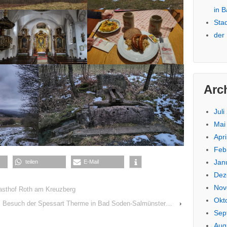
in 
Sta
der
Arc
Juli
Mai
Apri
Feb
Jan
teilen
E-Mail
Dez
Nov
Gasthof Roth am Kreuzberg
Okt
 Besuch der Spessart Therme in Bad Soden-Salmünster…
›
Sep
Aug