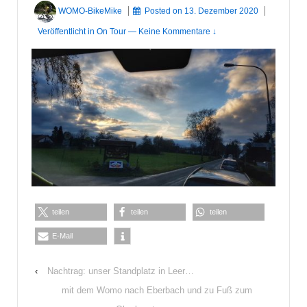
WOMO-BikeMike
Posted on
13. Dezember 2020
Veröffentlicht in
On Tour
—
Keine Kommentare ↓
teilen
teilen
teilen
E-Mail
‹
Nachtrag: unser Standplatz in Leer…
mit dem Womo nach Eberbach und zu Fuß zum