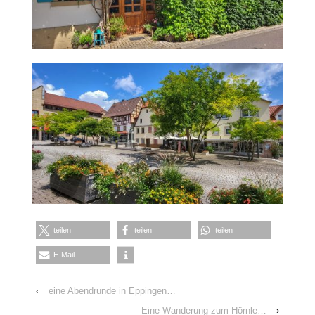
teilen
teilen
teilen
E-Mail
‹
eine Abendrunde in Eppingen…
Eine Wanderung zum Hörnle…
›