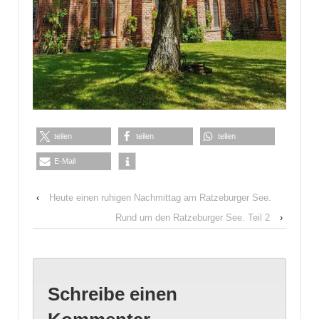
teilen
teilen
teilen
E-Mail
‹
Heute einen ruhigen Nachmittag am Ratzeburger See.
Rund um den Ratzeburger See. Teil 2
›
Schreibe einen