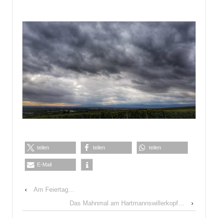
teilen
teilen
teilen
E-Mail
‹
Am Feiertag…
Das Mahnmal am Hartmannswillerkopf…
›