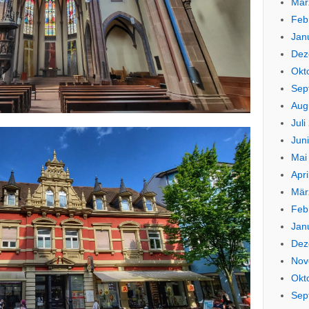
Mär
Feb
Jan
Dez
Okt
Sep
Aug
Juli
Jun
Mai
Apri
Mär
Feb
Jan
Dez
Nov
Okt
Sep