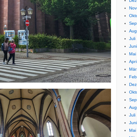
Dez
Nov
Okt
Sep
Aug
Juli
Jun
Mai
Apri
Mär
Feb
Dez
Okt
Sep
Aug
Juli
Jun
Mai