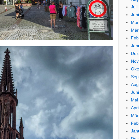
Juli
Jun
Mai
Mär
Feb
Jan
Dez
Nov
Okt
Sep
Aug
Jun
Mai
Apri
Mär
Feb
Jan
Dez