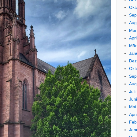
Okt
Sep
Aug
Mai
Apri
Mär
Jan
Dez
Okt
Sep
Aug
Juli
Jun
Mai
Apri
Feb
Jan