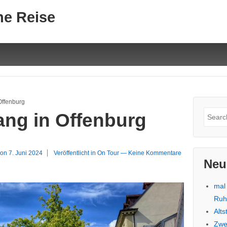
ne Reise
Offenburg
Suche
ang in Offenburg
nach:
 on
7. Juni 2024
Veröffentlicht in
On Tour
—
Keine Kommentare
Neu
mal
Ru
Alt
Zwe