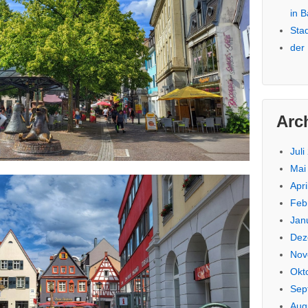
in 
Sta
der
Arc
Juli
Mai
Apri
Feb
Jan
Dez
Nov
Okt
Sep
Aug