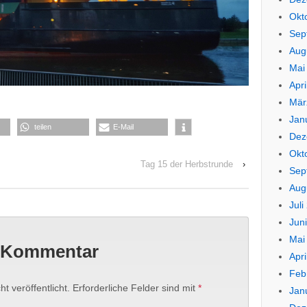
Okt
Sep
Aug
Mai
Apri
Mär
Jan
teilen
E-Mail
Dez
Okt
Tag 15 der Herbstrunde
›
Sep
Aug
Juli
Jun
Mai
n Kommentar
Apri
Feb
t veröffentlicht.
Erforderliche Felder sind mit
*
Jan