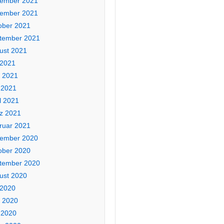
ember 2021
ember 2021
ober 2021
tember 2021
ust 2021
 2021
i 2021
 2021
l 2021
z 2021
ruar 2021
ember 2020
ober 2020
tember 2020
ust 2020
 2020
i 2020
 2020