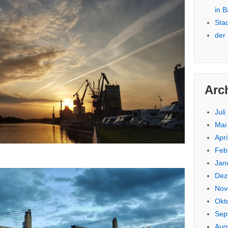
in 
Sta
der
Arc
Juli
Mai
Apri
Feb
Jan
Dez
Nov
Okt
Sep
Aug