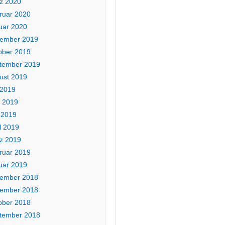
z 2020
ruar 2020
uar 2020
ember 2019
ober 2019
tember 2019
ust 2019
 2019
i 2019
 2019
l 2019
z 2019
ruar 2019
uar 2019
ember 2018
ember 2018
ober 2018
tember 2018