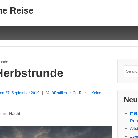
ne Reise
runde
Suche
Herbstrunde
nach:
 on
27. September 2019
Veröffentlicht in
On Tour
—
Keine
Neu
mal
g und Nacht…
Ru
Alt
Zwe