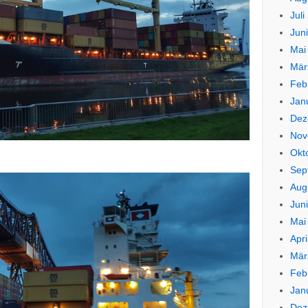
Juli
Jun
Mai
Mär
Feb
Jan
Dez
Nov
Okt
Sep
Aug
Jun
Mai
Apri
Mär
Feb
Jan
Dez