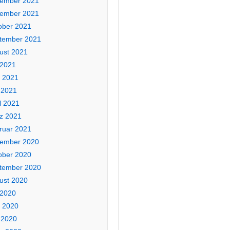
ember 2021
ember 2021
ober 2021
tember 2021
ust 2021
 2021
i 2021
 2021
l 2021
z 2021
ruar 2021
ember 2020
ober 2020
tember 2020
ust 2020
 2020
i 2020
 2020