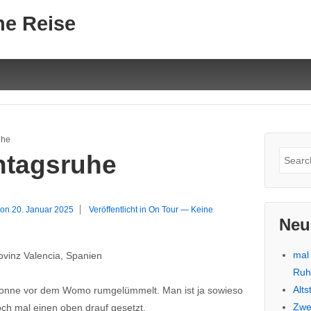
ne Reise
uhe
Suche
ntagsruhe
nach:
 on
20. Januar 2025
Veröffentlicht in
On Tour
—
Keine
Neu
mal
rovinz Valencia, Spanien
Ru
Alt
 Sonne vor dem Womo rumgelümmelt. Man ist ja sowieso
Zwe
och mal einen oben drauf gesetzt.