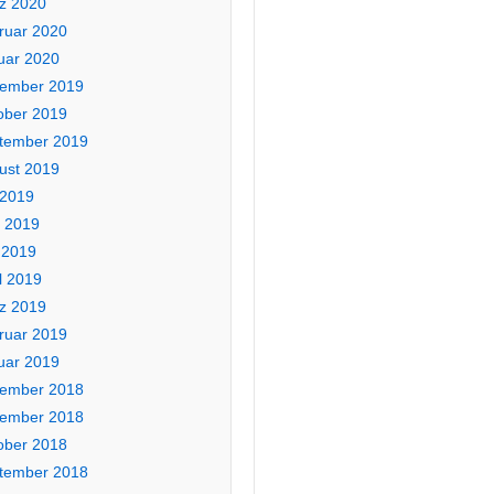
z 2020
ruar 2020
uar 2020
ember 2019
ober 2019
tember 2019
ust 2019
 2019
i 2019
 2019
l 2019
z 2019
ruar 2019
uar 2019
ember 2018
ember 2018
ober 2018
tember 2018