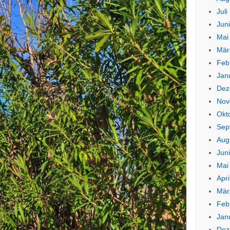
Juli
Jun
Mai
Mär
Feb
Jan
Dez
Nov
Okt
Sep
Aug
Jun
Mai
Apri
Mär
Feb
Jan
Dez