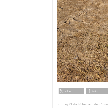
teilen
teilen
‹
Tag 21 die Ruhe nach dem Stu