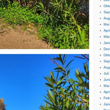
Okt
Sep
Aug
Mai
Apri
Mär
Jan
Dez
Okt
Sep
Aug
Juli
Jun
Mai
Apri
Feb
Jan