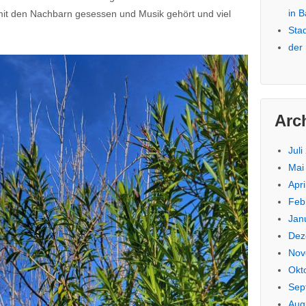
in 
t den Nachbarn gesessen und Musik gehört und viel
Sta
der
Arc
Juli
Mai
Apri
Feb
Jan
Dez
Nov
Okt
Sep
Aug