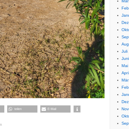
Mär
Feb
Jan
Dez
Okt
Sep
Aug
Juli
Jun
Mai
Apri
Mär
Feb
Jan
Dez
Nov
teilen
E-Mail
Okt
Sep
rm