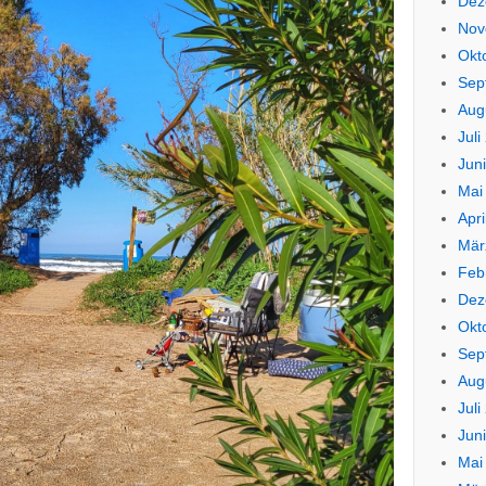
Dez
Nov
Okt
Sep
Aug
Juli
Jun
Mai
Apri
Mär
Feb
Dez
Okt
Sep
Aug
Juli
Jun
Mai