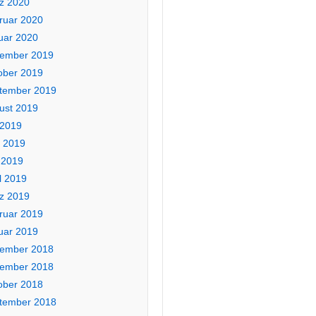
z 2020
ruar 2020
uar 2020
ember 2019
ober 2019
tember 2019
ust 2019
 2019
i 2019
 2019
l 2019
z 2019
ruar 2019
uar 2019
ember 2018
ember 2018
ober 2018
tember 2018