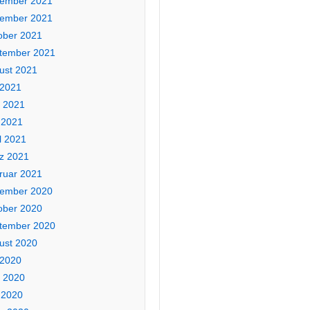
ember 2021
ember 2021
ober 2021
tember 2021
ust 2021
 2021
i 2021
 2021
l 2021
z 2021
ruar 2021
ember 2020
ober 2020
tember 2020
ust 2020
 2020
i 2020
 2020