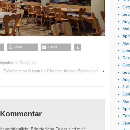
Okt
Sep
Aug
Mai
Apri
Mär
teilen
E-Mail
Jan
Dez
inparken in Gaggenau.
Okt
Zwischenstop in Lyon für 2 Nächte. Morgen Sightseeing.
›
Sep
Aug
Juli
Jun
Mai
Apri
n Kommentar
Feb
Jan
t veröffentlicht.
Erforderliche Felder sind mit
*