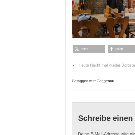
teilen
teilen
‹
Heute Nacht mal wieder Bordste
Getagged mit:
Gaggenau
Schreibe eine
Deine E-Mail-Adresse wird nich