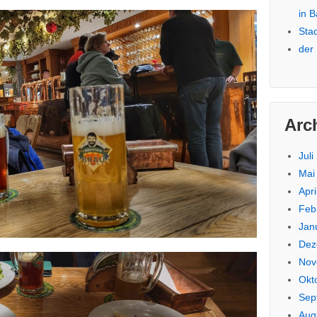
in 
Sta
der
Arc
Juli
Mai
Apri
Feb
Jan
Dez
Nov
Okt
Sep
Aug