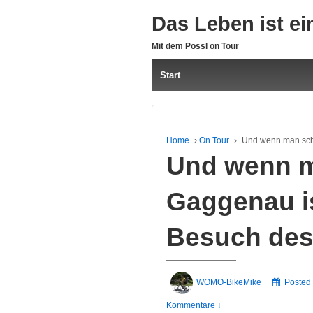
Das Leben ist ei
Mit dem Pössl on Tour
Start
Home
›
On Tour
›
Und wenn man scho
Und wenn m
Gaggenau is
Besuch des
WOMO-BikeMike
Posted
Kommentare ↓