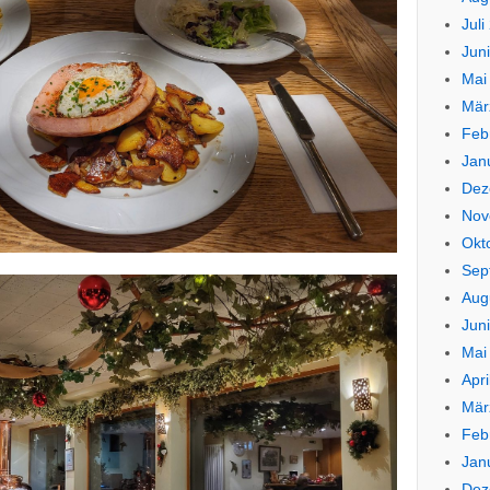
Juli
Jun
Mai
Mär
Feb
Jan
Dez
Nov
Okt
Sep
Aug
Jun
Mai
Apri
Mär
Feb
Jan
Dez