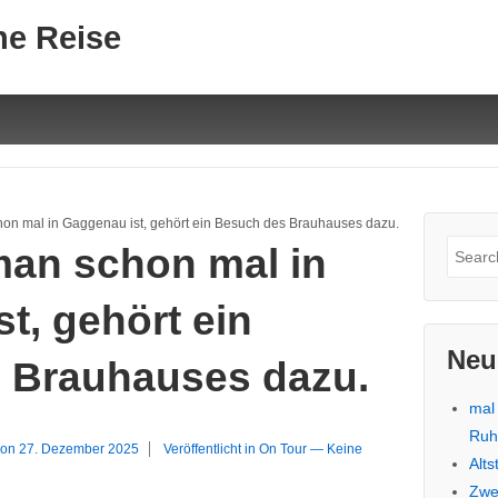
ne Reise
n mal in Gaggenau ist, gehört ein Besuch des Brauhauses dazu.
Suche
an schon mal in
nach:
t, gehört ein
Neu
 Brauhauses dazu.
mal
Ru
 on
27. Dezember 2025
Veröffentlicht in
On Tour
—
Keine
Alt
Zwe