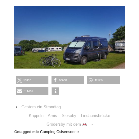
teilen
teilen
teilen
E-Mail
‹
Gestern ein Strandtag…
Kappeln – Arnis – Sieseby – Lindaunisbrücke –
Grödersby mit dem
›
Getagged mit:
Camping Ostseesonne