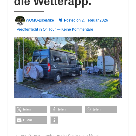
die Wetterapp.
WOMO-BikeMike
Posted on
2. Februar 2026
Veröffentlicht in
On Tour
—
Keine Kommentare ↓
teilen
teilen
teilen
E-Mail
‹
von Granada runter an die Küste nach Motril