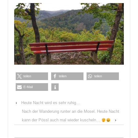
teilen
teilen
teilen
E-Mail
‹
Heute Nacht wird es sehr ruhig…
Nach der Wanderung runter an die Mosel. Heute Nacht
kann der Pössl auch mal wieder kuscheln…
›