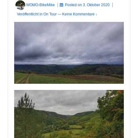
WOMO-BikeMike
Posted on
3. Oktober 2020
Veröffentlicht in
On Tour
—
Keine Kommentare ↓