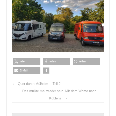
teilen
teilen
teilen
E-Mail
‹
Quer durch Mülheim… Teil 2
Das mußte mal wieder sein. Mit dem Womo nach
Koblenz.
›