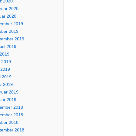
z 2020
ruar 2020
uar 2020
ember 2019
ober 2019
tember 2019
ust 2019
 2019
i 2019
 2019
l 2019
z 2019
ruar 2019
uar 2019
ember 2018
ember 2018
ober 2018
tember 2018