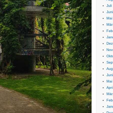
Juli
Jun
Mai
Mär
Feb
Jan
Dez
Nov
Okt
Sep
Aug
Jun
Mai
Apri
Mär
Feb
Jan
Dez