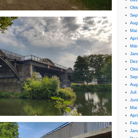
Okt
Sep
Aug
Mai
Apri
Mär
Jan
Dez
Okt
Sep
Aug
Juli
Jun
Mai
Apri
Feb
Jan