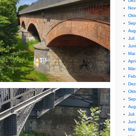
Dez
Nov
Okt
Sep
Aug
Juli
Jun
Mai
Apri
Mär
Feb
Dez
Okt
Sep
Aug
Juli
Jun
Mai