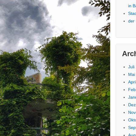
in 
Sta
der
Arc
Juli
Mai
Apri
Feb
Jan
Dez
Nov
Okt
Sep
Aug