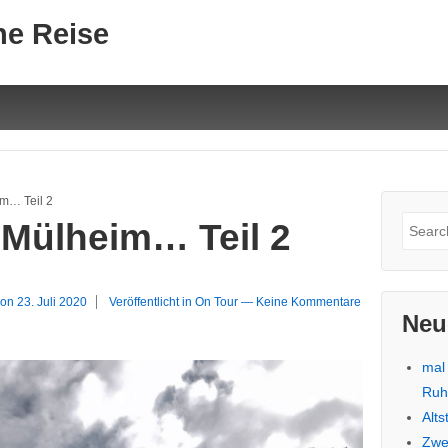
ne Reise
m… Teil 2
Suche
 Mülheim… Teil 2
nach:
 on
23. Juli 2020
Veröffentlicht in
On Tour
—
Keine Kommentare
Neu
mal
Ru
Alt
Zwe