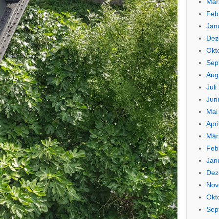
Mär
Feb
Jan
Dez
Okt
Sep
Aug
Juli
Jun
Mai
Apri
Mär
Feb
Jan
Dez
Nov
Okt
Sep