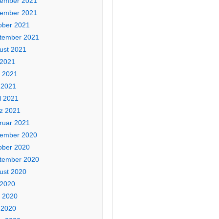
ember 2021
ember 2021
ober 2021
tember 2021
ust 2021
 2021
i 2021
 2021
l 2021
z 2021
ruar 2021
ember 2020
ober 2020
tember 2020
ust 2020
 2020
i 2020
 2020