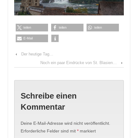
teilen
teilen
teilen
E-Mail
‹
Der heutige Tag…
Noch ein paar Eindrücke von St. Blasien…
›
Schreibe einen
Kommentar
Deine E-Mail-Adresse wird nicht veröffentlicht.
Erforderliche Felder sind mit
*
markiert