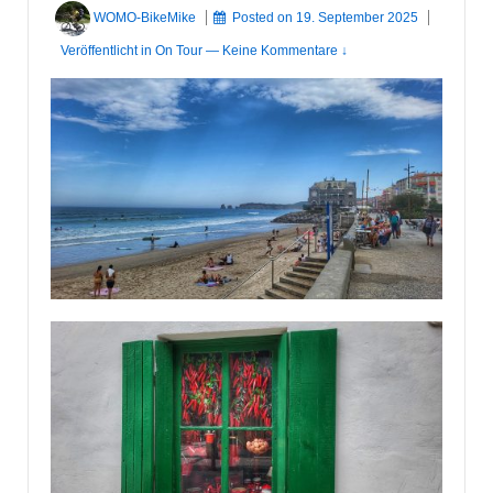
WOMO-BikeMike
Posted on
19. September 2025
Veröffentlicht in
On Tour
—
Keine Kommentare ↓