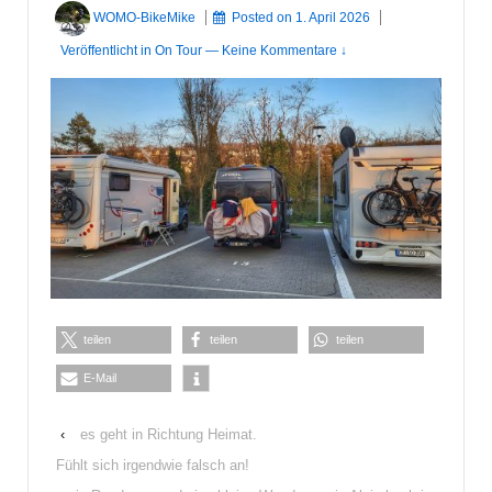
WOMO-BikeMike
Posted on
1. April 2026
Veröffentlicht in
On Tour
—
Keine Kommentare ↓
teilen
teilen
teilen
E-Mail
‹
es geht in Richtung Heimat.
Fühlt sich irgendwie falsch an!