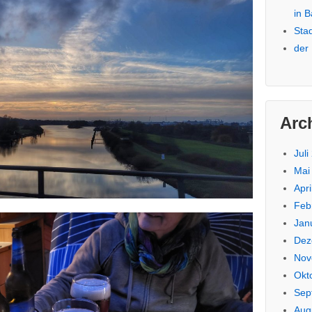
in 
Sta
der
Arc
Juli
Mai
Apri
Feb
Jan
Dez
Nov
Okt
Sep
Aug