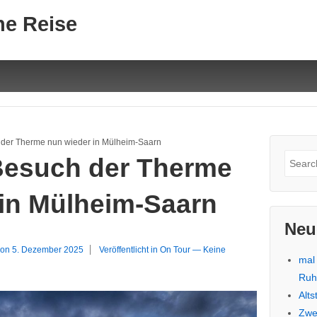
ne Reise
der Therme nun wieder in Mülheim-Saarn
Suche
esuch der Therme
nach:
 in Mülheim-Saarn
Neu
 on
5. Dezember 2025
Veröffentlicht in
On Tour
—
Keine
mal
Ru
Alt
Zwe