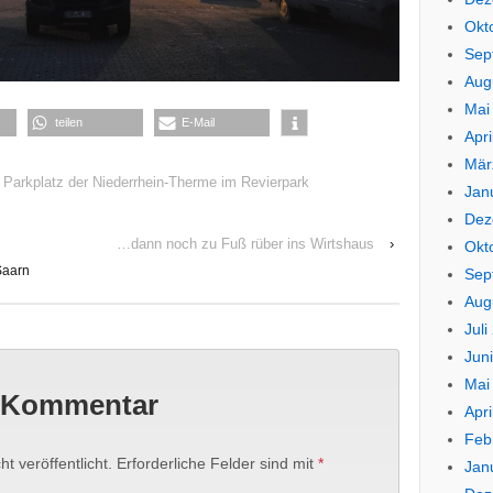
Okt
Sep
Aug
Mai
teilen
E-Mail
Apri
Mär
 Parkplatz der Niederrhein-Therme im Revierpark
Jan
Dez
…dann noch zu Fuß rüber ins Wirtshaus
›
Okt
Saarn
Sep
Aug
Juli
Jun
Mai
n Kommentar
Apri
Feb
t veröffentlicht.
Erforderliche Felder sind mit
*
Jan