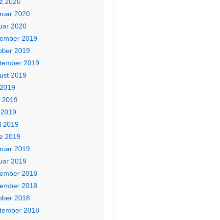
z 2020
ruar 2020
uar 2020
ember 2019
ober 2019
tember 2019
ust 2019
 2019
i 2019
 2019
l 2019
z 2019
ruar 2019
uar 2019
ember 2018
ember 2018
ober 2018
tember 2018