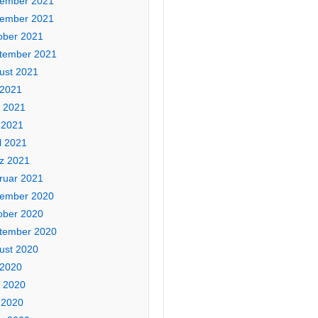
ember 2021
ember 2021
ober 2021
tember 2021
ust 2021
 2021
i 2021
 2021
l 2021
z 2021
ruar 2021
ember 2020
ober 2020
tember 2020
ust 2020
 2020
i 2020
 2020