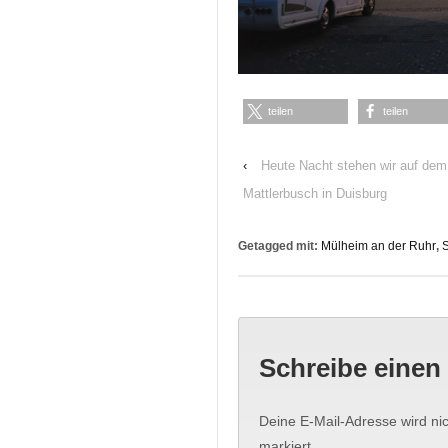
teilen
teilen
‹
Heute Nacht stehen wir auf dem
Mattlerbusch in Duisburg
Getagged mit:
Mülheim an der Ruhr
,
Schreibe eine
Deine E-Mail-Adresse wird nich
markiert