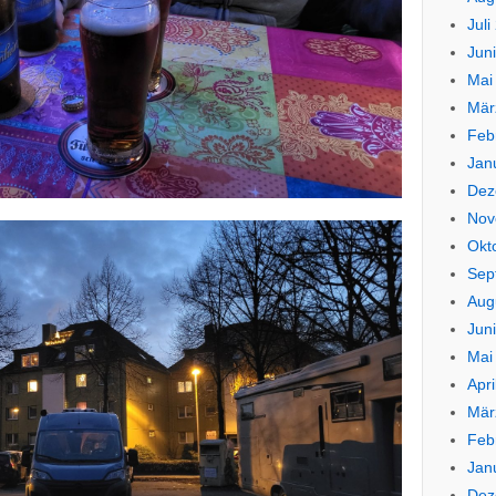
Juli
Jun
Mai
Mär
Feb
Jan
Dez
Nov
Okt
Sep
Aug
Jun
Mai
Apri
Mär
Feb
Jan
Dez